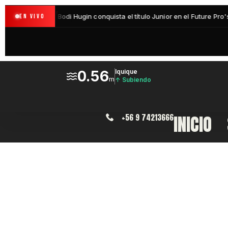
INICIO
+56 9 74213666